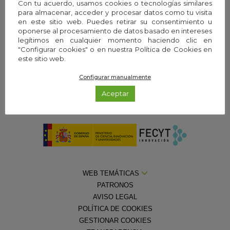
Con tu acuerdo, usamos cookies o tecnologías similares
para almacenar, acceder y procesar datos como tu visita
en este sitio web. Puedes retirar su consentimiento u
Una web de:
oponerse al procesamiento de datos basado en intereses
legítimos en cualquier momento haciendo clic en
"Configurar cookies" o en nuestra Política de Cookies en
este sitio web.
Configurar manualmente
Aceptar
Con la colaboración de la
Fundación Española para la Ciencia y la
Tecnología — Ministerio de Ciencia, Innovación y Universidades
WEB TEMÁTICAS
PATRONOS
AVISO LEGAL
POLÍTICA DE COOKIES
GESTIONAR COOKIES