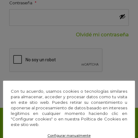
Contraseña
*
Olvidé mi contraseña
Con tu acuerdo, usamos cookies o tecnologías similares
para almacenar, acceder y procesar datos como tu visita
en este sitio web. Puedes retirar su consentimiento u
oponerse al procesamiento de datos basado en intereses
legítimos en cualquier momento haciendo clic en
"Configurar cookies" o en nuestra Política de Cookies en
este sitio web.
¿Aun no formas parte de la Guía de expert@s?
Configurar manualmente