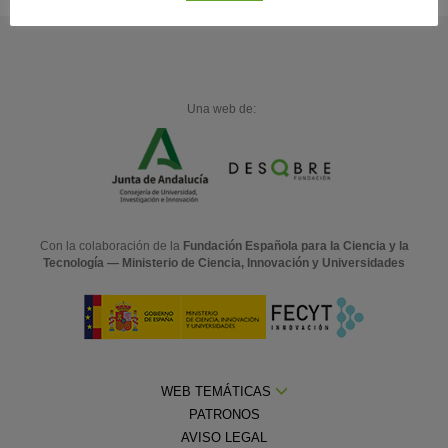
Una web de:
Con la colaboración de la
Fundación Española para la Ciencia y la
Tecnología — Ministerio de Ciencia, Innovación y Universidades
WEB TEMÁTICAS
PATRONOS
AVISO LEGAL