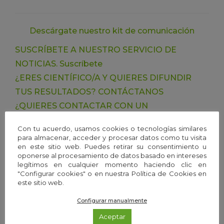
Descárgate nuestro kit de comunicación
SUSCRÍBETE A NUESTRO SERVICIO DE
NOTICIAS.
Suscríbete
¿ERES CIENTÍFICO/A Y QUIERES DIFUNDIR
TUS RESULTADOS?
CONTÁCTANOS
¿QUIERES CONTACTAR CON UN
CIENTÍFICO/A?
CONSULTA LA GUÍA EXPERTA
Con tu acuerdo, usamos cookies o tecnologías similares
para almacenar, acceder y procesar datos como tu visita
en este sitio web. Puedes retirar su consentimiento u
oponerse al procesamiento de datos basado en intereses
legítimos en cualquier momento haciendo clic en
"Configurar cookies" o en nuestra Política de Cookies en
este sitio web.
Configurar manualmente
Aceptar