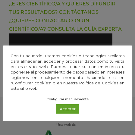
¿ERES CIENTÍFICO/A Y QUIERES DIFUNDIR
TUS RESULTADOS?
CONTÁCTANOS
¿QUIERES CONTACTAR CON UN
CIENTÍFICO/A?
CONSULTA LA GUÍA EXPERTA
Con tu acuerdo, usamos cookies o tecnologías similares
para almacenar, acceder y procesar datos como tu visita
en este sitio web. Puedes retirar su consentimiento u
oponerse al procesamiento de datos basado en intereses
legítimos en cualquier momento haciendo clic en
"Configurar cookies" o en nuestra Política de Cookies en
este sitio web.
Configurar manualmente
Aceptar
Una web de: