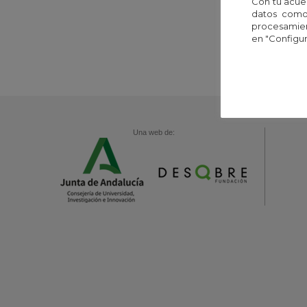
Con tu acue
datos como 
procesamien
en "Configur
Una web de: