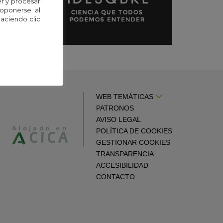
r y procesar
 oponerse al
aciendo clic
WEB TEMÁTICAS
PATRONOS
AVISO LEGAL
POLÍTICA DE COOKIES
GESTIONAR COOKIES
TRANSPARENCIA
ACCESIBILIDAD
CONTACTO