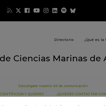
Directorio
¿Qué es la 
o de Ciencias Marinas de
Descárgate nuestro kit de comunicación
CIENTÍFICO/A Y QUIERES
¿QUIERES CONTACTAR CO
DIR TUS RESULTADOS?
CIENTÍFICO/A?
CONSULTA L
CTANOS
EXPERTA