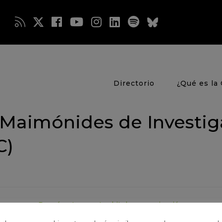
Directorio
¿Qué es la 
to Maimónides de Investi
C)
Descárgate nuestro kit de comunicación
CIENTÍFICO/A Y QUIERES
¿QUIERES CONTACTAR CO