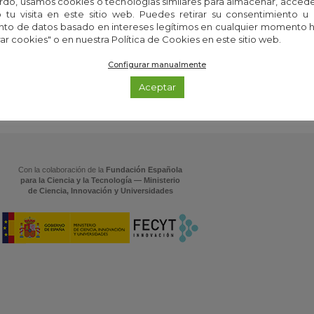
rdo, usamos cookies o tecnologías similares para almacenar, accede
tu visita en este sitio web. Puedes retirar su consentimiento u
DIR TUS RESULTADOS?
CIENTÍFICO/A?
CONSULTA L
to de datos basado en intereses legítimos en cualquier momento h
CTANOS
EXPERTA
ar cookies" o en nuestra Política de Cookies en este sitio web.
Configurar manualmente
Aceptar
Con la colaboración de la
Fundación Española
para la Ciencia y la Tecnología — Ministerio
de Ciencia, Innovación y Universidades