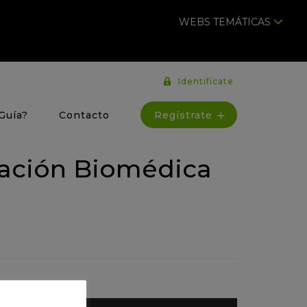
WEBS TEMÁTICAS
Identifícate
Regístrate
Guía?
Contacto
gación Biomédica
N UN