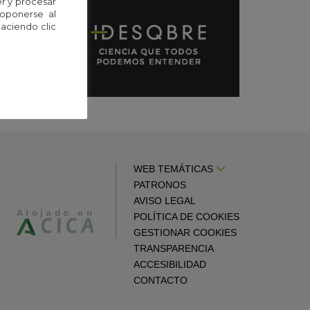
r y procesar
 oponerse al
A GUÍA
aciendo clic
WEB TEMÁTICAS
PATRONOS
AVISO LEGAL
POLÍTICA DE COOKIES
GESTIONAR COOKIES
TRANSPARENCIA
ACCESIBILIDAD
CONTACTO