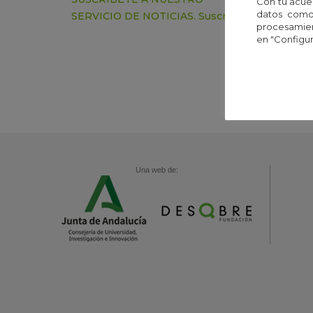
Con tu acue
datos como 
SERVICIO DE NOTICIAS.
Suscríbete
DIFUN
procesamien
CONTÁ
en "Configur
Una web de: