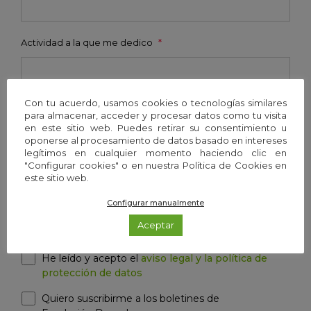
Actividad a la que me dedico
*
Con tu acuerdo, usamos cookies o tecnologías similares
para almacenar, acceder y procesar datos como tu visita
Email
*
en este sitio web. Puedes retirar su consentimiento u
oponerse al procesamiento de datos basado en intereses
legítimos en cualquier momento haciendo clic en
"Configurar cookies" o en nuestra Política de Cookies en
este sitio web.
Contraseña
*
Configurar manualmente
Aceptar
He leído y acepto el
aviso legal y la política de
protección de datos
Quiero suscribirme a los boletines de